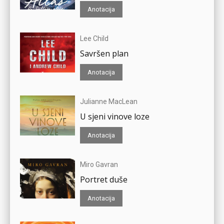
Anotacija
Lee Child
Savršen plan
Anotacija
Julianne MacLean
U sjeni vinove loze
Anotacija
Miro Gavran
Portret duše
Anotacija