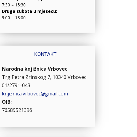
7:30 – 15:30
Druga subota u mjesecu:
9:00 – 13:00
KONTAKT
Narodna knjižnica Vrbovec
Trg Petra Zrinskog 7, 10340 Vrbovec
01/2791-043
knjiznica.vrbovec@gmail.com
OIB:
76589521396