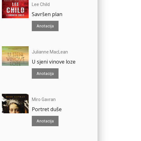
Lee Child
Savršen plan
Anotacija
Julianne MacLean
U sjeni vinove loze
Anotacija
Miro Gavran
Portret duše
Anotacija