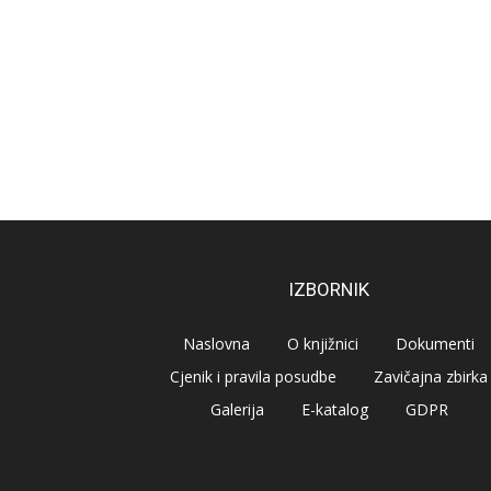
IZBORNIK
Naslovna
O knjižnici
Dokumenti
Cjenik i pravila posudbe
Zavičajna zbirka
Galerija
E-katalog
GDPR