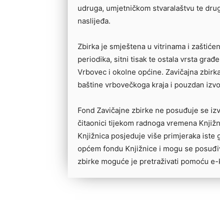
udruga, umjetničkom stvaralaštvu te dru
naslijeđa.
Zbirka je smještena u vitrinama i zaštićen
periodika, sitni tisak te ostala vrsta građe 
Vrbovec i okolne općine. Zavičajna zbirka
baštine vrbovečkoga kraja i pouzdan izvo
Fond Zavičajne zbirke ne posuđuje se izva
čitaonici tijekom radnoga vremena Knjižn
Knjižnica posjeduje više primjeraka iste 
općem fondu Knjižnice i mogu se posuđi
zbirke moguće je pretraživati pomoću e-k