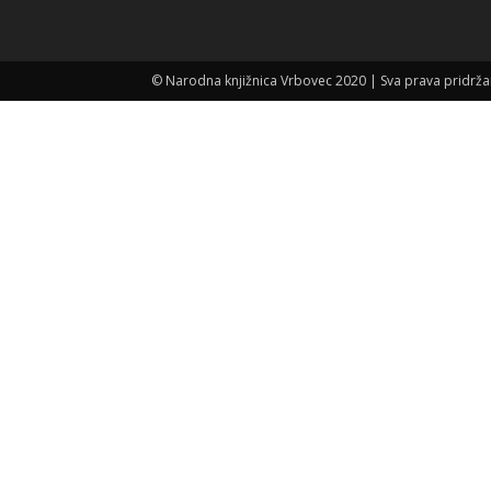
© Narodna knjižnica Vrbovec 2020 | Sva prava pridr