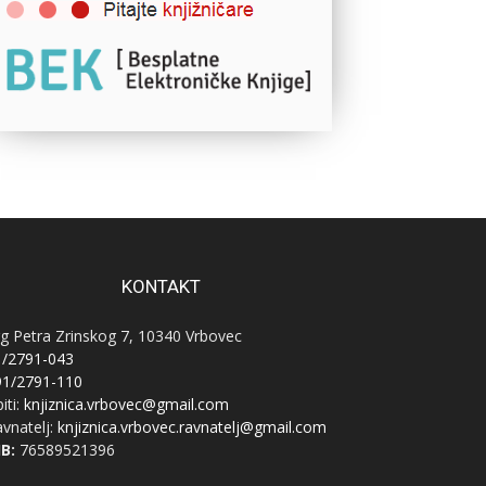
KONTAKT
g Petra Zrinskog 7, 10340 Vrbovec
1/2791-043
91/2791-110
iti:
knjiznica.vrbovec@gmail.com
vnatelj:
knjiznica.vrbovec.ravnatelj@gmail.com
B:
76589521396