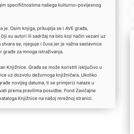
gim specifičnostima našega kulturno-povijesnog
a je. Osim knjiga, prikuplja se i AVE građa,
čiji su autori ili sadržaj na bilo koji način vezani uz
 stvara se, njeguje i čuva jer je važna sastavnica
r građe za mnoga istraživanja.
n Knjižnice. Građa se može koristiti isključivo u
ice uz dozvolu dežurnoga knjižničara. Ukoliko
građe novijeg datuma, ti se primjerci nalaze u
vati prema pravilima posudbe. Fond Zavičajne
ataloga Knjižnice na našoj mrežnoj stranici.