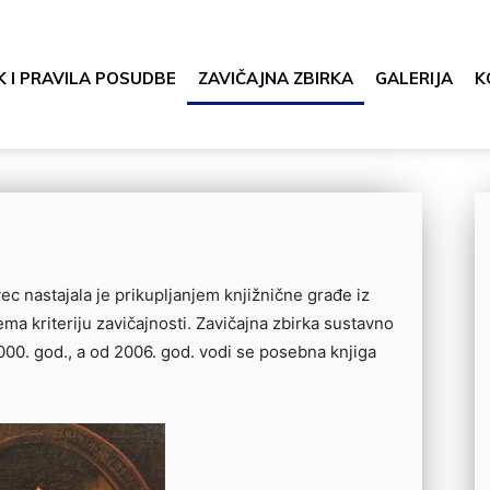
K I PRAVILA POSUDBE
ZAVIČAJNA ZBIRKA
GALERIJA
K
c nastajala je prikupljanjem knjižnične građe iz
ma kriteriju zavičajnosti. Zavičajna zbirka sustavno
000. god., a od 2006. god. vodi se posebna knjiga