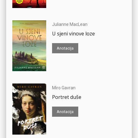
Julianne MacLean
U sjeni vinove loze
Anotacija
Miro Gavran
Portret duše
Anotacija