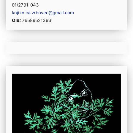
01/2791-043
knjiznica.vrbovec@gmail.com
OIB:
76589521396