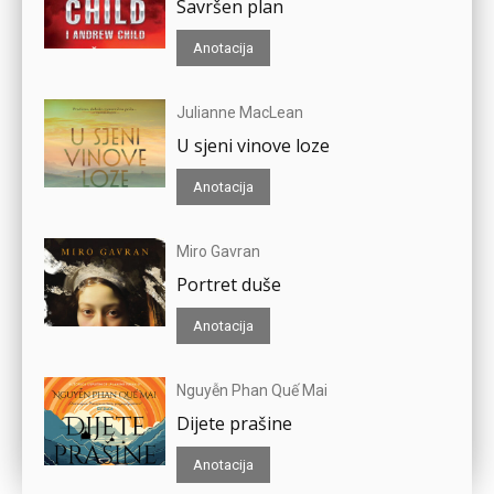
Savršen plan
Anotacija
Julianne MacLean
U sjeni vinove loze
Anotacija
Miro Gavran
Portret duše
Anotacija
Nguyễn Phan Quế Mai
Dijete prašine
Anotacija