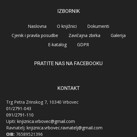
IZBORNIK
Naslovna
O knjižnici
Dokumenti
Cjenik i pravila posudbe
Zavičajna zbirka
Galerija
E-katalog
GDPR
PRATITE NAS NA FACEBOOKU
KONTAKT
Trg Petra Zrinskog 7, 10340 Vrbovec
01/2791-043
091/2791-110
Upiti:
knjiznica.vrbovec@gmail.com
Ravnatelj:
knjiznica.vrbovec.ravnatelj@gmail.com
OIB:
76589521396