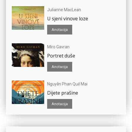
Julianne MacLean
U sjeni vinove loze
Anotacija
Miro Gavran
Portret duše
Anotacija
Nguyễn Phan Quế Mai
Dijete prašine
Anotacija