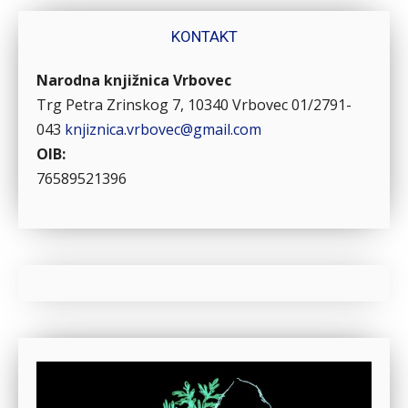
KONTAKT
Narodna knjižnica Vrbovec
Trg Petra Zrinskog 7, 10340 Vrbovec
01/2791-
043
knjiznica.vrbovec@gmail.com
OIB:
76589521396