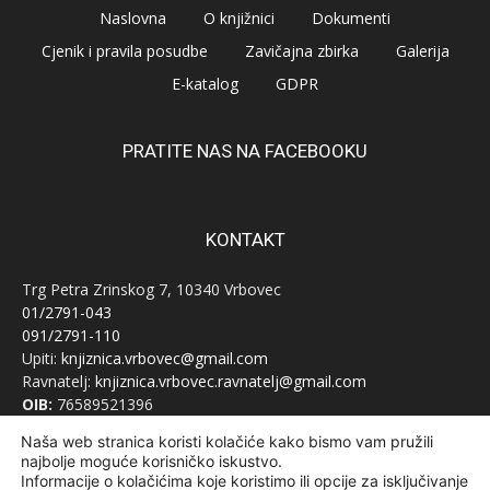
Naslovna
O knjižnici
Dokumenti
Cjenik i pravila posudbe
Zavičajna zbirka
Galerija
E-katalog
GDPR
PRATITE NAS NA FACEBOOKU
KONTAKT
Trg Petra Zrinskog 7, 10340 Vrbovec
01/2791-043
091/2791-110
Upiti:
knjiznica.vrbovec@gmail.com
Ravnatelj:
knjiznica.vrbovec.ravnatelj@gmail.com
OIB:
76589521396
Naša web stranica koristi kolačiće kako bismo vam pružili
najbolje moguće korisničko iskustvo.
Informacije o kolačićima koje koristimo ili opcije za isključivanje