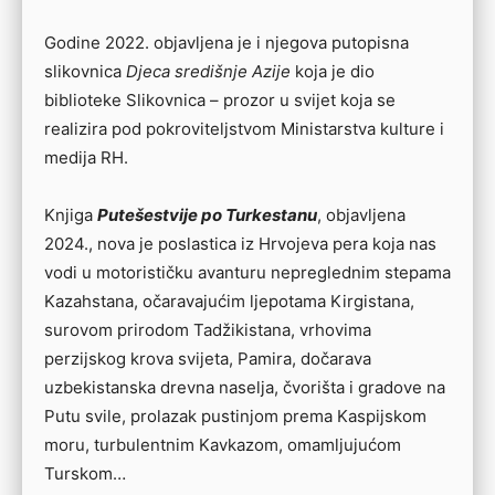
Godine 2022. objavljena je i njegova putopisna
slikovnica
Djeca središnje Azije
koja je dio
biblioteke Slikovnica – prozor u svijet koja se
realizira pod pokroviteljstvom Ministarstva kulture i
medija RH.
Knjiga
Putešestvije po Turkestanu
, objavljena
2024., nova je poslastica iz Hrvojeva pera koja nas
vodi u motorističku avanturu nepreglednim stepama
Kazahstana, očaravajućim ljepotama Kirgistana,
surovom prirodom Tadžikistana, vrhovima
perzijskog krova svijeta, Pamira, dočarava
uzbekistanska drevna naselja, čvorišta i gradove na
Putu svile, prolazak pustinjom prema Kaspijskom
moru, turbulentnim Kavkazom, omamljujućom
Turskom…