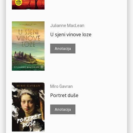
Julianne MacLean
U sjeni vinove loze
Anotacija
Miro Gavran
Portret duše
Anotacija