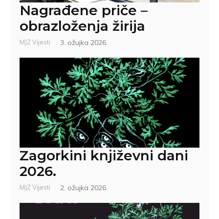
Nagrađene priče –
obrazloženja žirija
MJZ Vijesti
3. ožujka 2026.
Zagorkini književni dani
2026.
MJZ Vijesti
2. ožujka 2026.