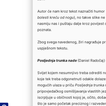
Autor će nam kroz tekst naznačiti humor 
bolesti kreću od nogu
), no takve slike n
nasmiju nas i puštaju dalje kroz povijest ob
poznata.
Zbog svega navedenog, žiri nagrađuje prič
uspješnom tekstu.
Posljednja trunka nade
(Daniel Radočaj)
Svijet kojem nesumnjivo treba odrediti n
koje tek treba odgonetnuti odakle dolaze
mogućih ulaza u priču
Posljednja trunka
pripovjedačkog osmišljavanja vlastitih jez
iscrpljuje u običnosti kojoj je, očito, doš
što je samo početak preciznog i razvedeno