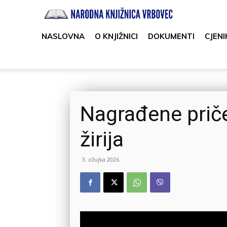
Narodna
knjižnica
NASLOVNA
O KNJIŽNICI
DOKUMENTI
CJENI
Vrbovec
Nagrađene prič
žirija
3. ožujka 2026.