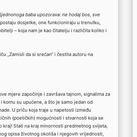
(
jednonoga baba upozorava: ne hodaj bos, sve
e postaju dosjetke, one funkcioniraju u trenutku,
itelji – koja nam je kao čitatelju i različita koliko i
u „Zamisli da si srećan“ i čestita autoru na
ove mjere započinje i završava tajnom, signalima za
 i komu su upućene, a što je samo jedan od
 nade
. U priču koja traje u napetosti između
ičnih (poetičkih) mogućnosti i stvarnosti koja se
ao kraj! Stati na kraj minornosti predmetnog svijeta,
g opisa životnog okoliša i njegovih vrijednosti,