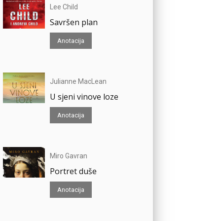
Lee Child
Savršen plan
Anotacija
Julianne MacLean
U sjeni vinove loze
Anotacija
Miro Gavran
Portret duše
Anotacija