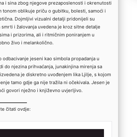
ma i sina zbog njegove prezaposlenosti i okrenutosti
tonom oblikuje priču o gubitku, bolesti, samoći i
tična. Dojmljivi vizualni detalji pridonijeli su
smrti i žalovanja uvedena je kroz sitne detalje
ima i prizorima, ali i ritmičnim poniranjem u
obno živo i melankolično.
o odbacivanje jeseni kao simbola propadanja u
i do njezina prihvaćanja, junakinjina mirenja sa
 izvedena je diskretno uvođenjem lika Ljilje, s kojom
enje tamo gdje ga nije tražila ni očekivala.
Jesen
je
oći govori nježno i književno uvjerljivo.
 čitati ovdje: