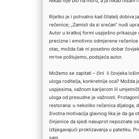
Nikad nije bio na moru, a ja nikad nisam r
Rijetko je i pohvalno kad čitatelj dobiva 
rečenice; „Zamisli da si srećan“ nudi upra
Autor u kratkoj formi uspješno prikazuj
precizne i emotivno odmjerene rečenice
otac, možda čak ni posebno dobar čovjek
mrtve poštujemo, podsjeća autor.
Možemo se zapitati – čini li čovjeka loši
uloga roditelja, konkretnije oca? Možda
uspjesima, važnom karijerom ili umjetnič
uloga od presudne je važnosti. Protagoni
restorana: u nekoliko rečenica dijaloga, d
životna motivacija glavnog lika je da ga ot
činjenice da sjedi nasuprot nepoznate o
izbjegavajući proklizavanja u patetiku. P
sam.