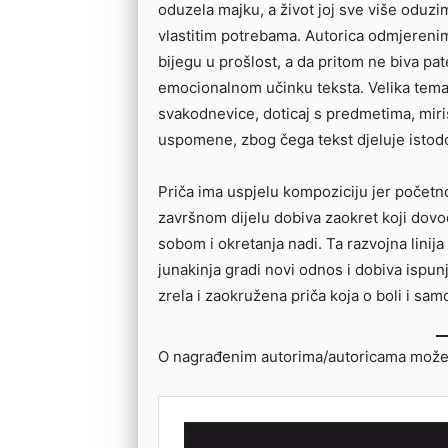
oduzela majku, a život joj sve više oduzi
vlastitim potrebama. Autorica odmjerenim 
bijegu u prošlost, a da pritom ne biva pate
emocionalnom učinku teksta. Velika tema 
svakodnevice, doticaj s predmetima, miris
uspomene, zbog čega tekst djeluje istod
Priča ima uspjelu kompoziciju jer početn
završnom dijelu dobiva zaokret koji dovod
sobom i okretanja nadi. Ta razvojna linija
junakinja gradi novi odnos i dobiva ispunj
zrela i zaokružena priča koja o boli i sam
O nagrađenim autorima/autoricama možete