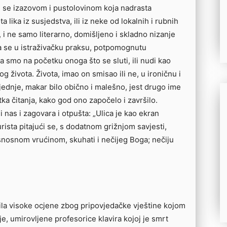
je se izazovom i pustolovinom koja nadrasta
 lika iz susjedstva, ili iz neke od lokalnih i rubnih
, i ne samo literarno, domišljeno i skladno nizanje
a se u istraživačku praksu, potpomognutu
 smo na početku onoga što se sluti, ili nudi kao
og života. Života, imao on smisao ili ne, u ironičnu i
ednje, makar bilo obično i malešno, jest drugo ime
itka čitanja, kako god ono započelo i završilo.
 nas i zagovara i otpušta: „Ulica je kao ekran
rista pitajući se, s dodatnom grižnjom savjesti,
snosnom vrućinom, skuhati i nečijeg Boga; nečiju
bila visoke ocjene zbog pripovjedačke vještine kojom
je, umirovljene profesorice klavira kojoj je smrt