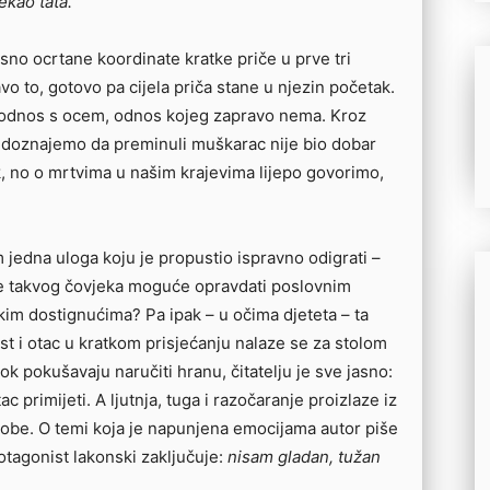
ekao tata.“
jasno ocrtane koordinate kratke priče u prve tri
vo to, gotovo pa cijela priča stane u njezin početak.
e odnos s ocem, odnos kojeg zapravo nema. Kroz
 doznajemo da preminuli muškarac nije bio dobar
, no o mrtvima u našim krajevima lijepo govorimo,
m jedna uloga koju je propustio ispravno odigrati –
 je takvog čovjeka moguće opravdati poslovnim
kim dostignućima? Pa ipak – u očima djeteta – ta
st i otac u kratkom prisjećanju nalaze se za stolom
ok pokušavaju naručiti hranu, čitatelju je sve jasno:
ac primijeti. A ljutnja, tuga i razočaranje proizlaze iz
sobe. O temi koja je napunjena emocijama autor piše
rotagonist lakonski zaključuje:
nisam gladan, tužan