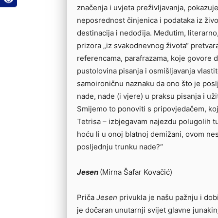
značenja i uvjeta preživljavanja, pokazu
neposrednost činjenica i podataka iz života
destinacija i nedođija. Međutim, literarno
prizora „iz svakodnevnog života“ pretvar
referencama, parafrazama, koje govore da
pustolovina pisanja i osmišljavanja vlastit
samoironičnu naznaku da ono što je poslj
nade, nade (i vjere) u praksu pisanja i už
Smijemo to ponoviti s pripovjedačem, koji
Tetrisa – izbjegavam najezdu polugolih tu
hoću li u onoj blatnoj demižani, ovom ne
posljednju trunku nade?“
Jesen
(Mirna Šafar Kovačić)
Priča
Jesen
privukla je našu pažnju i do
je dočaran unutarnji svijet glavne junakin