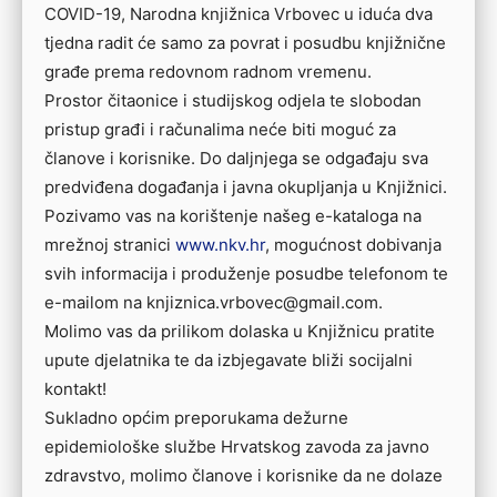
COVID-19, Narodna knjižnica Vrbovec u iduća dva
tjedna radit će samo za povrat i posudbu knjižnične
građe prema redovnom radnom vremenu.
Prostor čitaonice i studijskog odjela te slobodan
pristup građi i računalima neće biti moguć za
članove i korisnike. Do daljnjega se odgađaju sva
predviđena događanja i javna okupljanja u Knjižnici.
Pozivamo vas na korištenje našeg e-kataloga na
mrežnoj stranici
www.nkv.hr
, mogućnost dobivanja
svih informacija i produženje posudbe telefonom te
e-mailom na knjiznica.vrbovec@gmail.com.
Molimo vas da prilikom dolaska u Knjižnicu pratite
upute djelatnika te da izbjegavate bliži socijalni
kontakt!
Sukladno općim preporukama dežurne
epidemiološke službe Hrvatskog zavoda za javno
zdravstvo, molimo članove i korisnike da ne dolaze