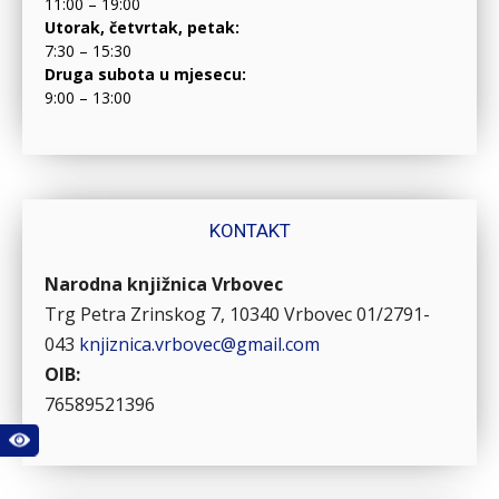
11:00 – 19:00
Utorak, četvrtak, petak:
7:30 – 15:30
Druga subota u mjesecu:
9:00 – 13:00
KONTAKT
Narodna knjižnica Vrbovec
Trg Petra Zrinskog 7, 10340 Vrbovec
01/2791-
043
knjiznica.vrbovec@gmail.com
OIB:
76589521396