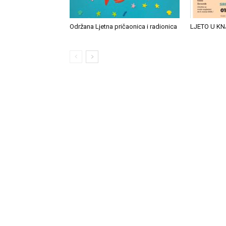
Održana Ljetna pričaonica i radionica
LJETO U KN