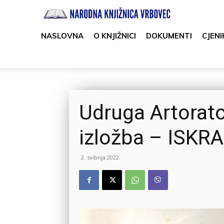
Narodna
knjižnica
NASLOVNA
O KNJIŽNICI
DOKUMENTI
CJENI
Vrbovec
Udruga Artorator
izložba – ISKRA
2. svibnja 2022.