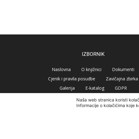
IZBORNIK
Naslovna
O knjižnici
Dokumenti
Cjenik i pravila posudbe
Zavičajna zbirka
Galerija
E-katalog
GDPR
Naša web stranica koristi kola
Informacije o kolačićima koje k
© Narodna knjižnica Vrbovec 2020 | Sva prava pridr