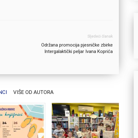
Sljedeći članak
Održana promocija pjesničke zbirke
Intergalaktički peljar Ivana Koprića
NCI
VIŠE OD AUTORA