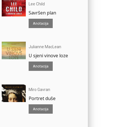
Lee Child
Savršen plan
Anotacija
Julianne MacLean
U sjeni vinove loze
Anotacija
Miro Gavran
Portret duše
Anotacija