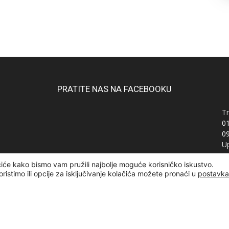
PRATITE NAS NA FACEBOOKU
Tr
0
0
Up
Ra
čiće kako bismo vam pružili najbolje moguće korisničko iskustvo.
OI
oristimo ili opcije za isključivanje kolačića možete pronaći u
postavk
žana | Designed and developed by
Curly Code