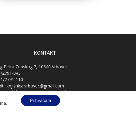
KONTAKT
g Petra Zrinskog 7, 10340 Vrbovec
1/2791-043
91/2791-110
iti:
knjiznica.vrbovec@gmail.com
vnatelj:
knjiznica.vrbovec.ravnatelj@gmail.com
B:
76589521396
Prihvaćam
ama
.