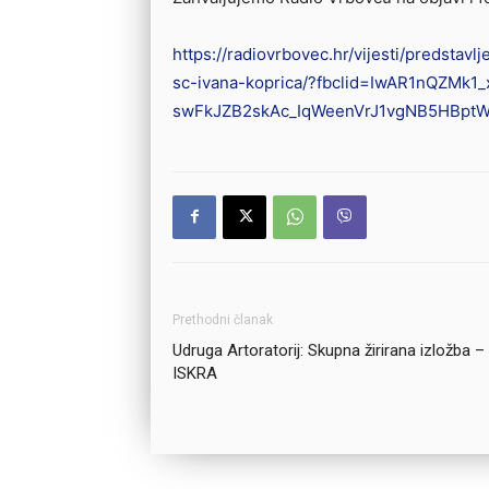
https://radiovrbovec.hr/vijesti/predstavlj
sc-ivana-koprica/?fbclid=IwAR1nQZMk1
swFkJZB2skAc_IqWeenVrJ1vgNB5HBpt
Prethodni članak
Udruga Artoratorij: Skupna žirirana izložba –
ISKRA