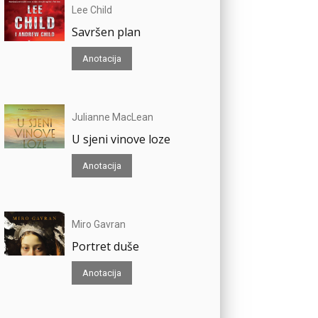
Lee Child
Savršen plan
Anotacija
Julianne MacLean
U sjeni vinove loze
Anotacija
Miro Gavran
Portret duše
Anotacija