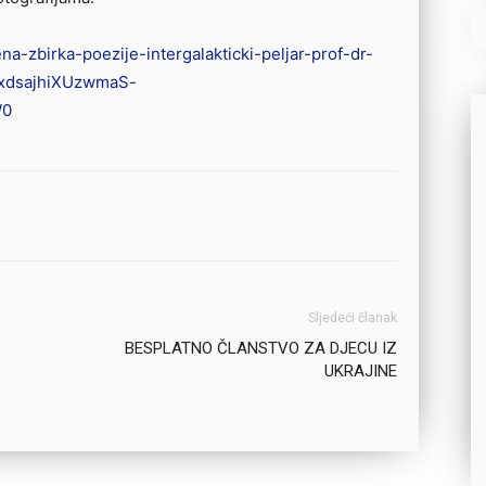
ena-zbirka-poezije-intergalakticki-peljar-prof-dr-
_xdsajhiXUzwmaS-
W0
Sljedeći članak
BESPLATNO ČLANSTVO ZA DJECU IZ
UKRAJINE