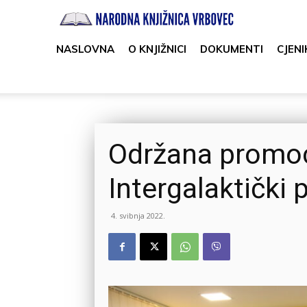
Narodna
knjižnica
NASLOVNA
O KNJIŽNICI
DOKUMENTI
CJENI
Vrbovec
Održana promoci
Intergalaktički 
4. svibnja 2022.