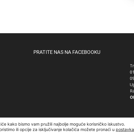
PRATITE NAS NA FACEBOOKU
Tr
0
0
Up
Ra
OI
čiće kako bismo vam pružili najbolje moguće korisničko iskustvo.
žana | Designed and developed by
Curly Code
oristimo ili opcije za isključivanje kolačića možete pronaći u
postavk