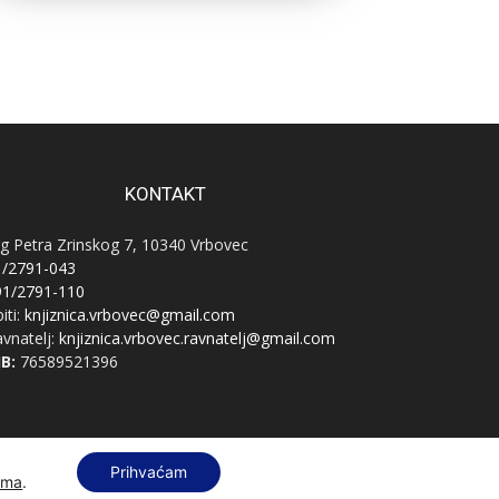
KONTAKT
g Petra Zrinskog 7, 10340 Vrbovec
1/2791-043
91/2791-110
iti:
knjiznica.vrbovec@gmail.com
vnatelj:
knjiznica.vrbovec.ravnatelj@gmail.com
B:
76589521396
Prihvaćam
ama
.