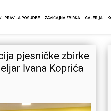
K I PRAVILA POSUDBE
ZAVIČAJNA ZBIRKA
GALERIJA
K
ja pjesničke zbirke
peljar Ivana Koprića