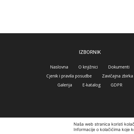
IZBORNIK
Naslovna
O knjižnici
Dokumenti
Cjenik i pravila posudbe
Zavičajna zbirka
Galerija
E-katalog
GDPR
Naša web stranica koristi kola
© Narodna knjižnica Vrbovec 2020 | Sva prava pridr
Informacije o kolačićima koje k