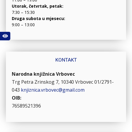
Utorak, četvrtak, petak:
7:30 – 15:30
Druga subota u mjesecu:
9:00 – 13:00
KONTAKT
Narodna knjižnica Vrbovec
Trg Petra Zrinskog 7, 10340 Vrbovec
01/2791-
043
knjiznica.vrbovec@gmail.com
OIB:
76589521396