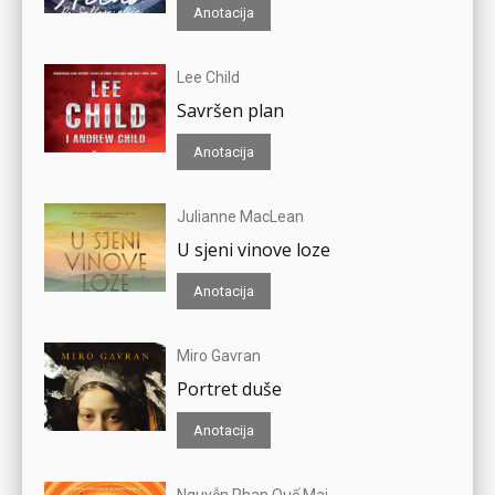
Anotacija
Lee Child
Savršen plan
Anotacija
Julianne MacLean
U sjeni vinove loze
Anotacija
Miro Gavran
Portret duše
Anotacija