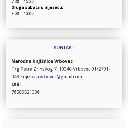
7:30 – 15:30
Druga subota u mjesecu:
9:00 – 13:00
KONTAKT
Narodna knjižnica Vrbovec
Trg Petra Zrinskog 7, 10340 Vrbovec
01/2791-
043
knjiznica.vrbovec@gmail.com
OIB:
76589521396