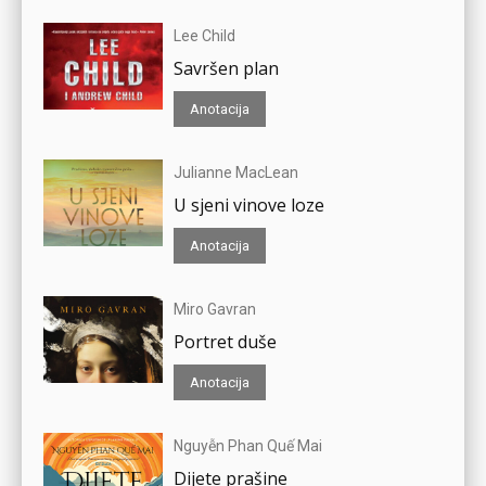
Lee Child
Savršen plan
Anotacija
Julianne MacLean
U sjeni vinove loze
Anotacija
Miro Gavran
Portret duše
Anotacija
Nguyễn Phan Quế Mai
Dijete prašine