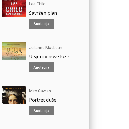
Lee Child
Savršen plan
Anotacija
Julianne MacLean
U sjeni vinove loze
Anotacija
Miro Gavran
Portret duše
Anotacija