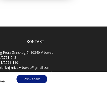
KONTAKT
g Petra Zrinskog 7, 10340 Vrbovec
1/2791-043
91/2791-110
iti:
knjiznica.vrbovec@gmail.com
vnatelj:
knjiznica.vrbovec.ravnatelj@gmail.com
B:
76589521396
Prihvaćam
ama
.