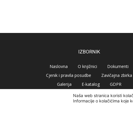
IZBORNIK
Naslovna
O knjižnici
Dokumenti
Cjenik i pravila posudbe
Zavičajna zbirka
Galerija
E-katalog
GDPR
Naša web stranica koristi kola
Informacije o kolačićima koje k
© Narodna knjižnica Vrbovec 2020 | Sva prava pridr