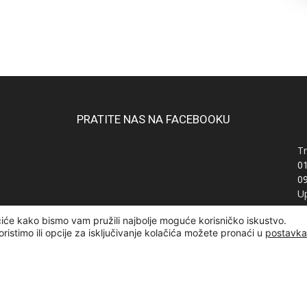
PRATITE NAS NA FACEBOOKU
Tr
0
0
Up
Ra
čiće kako bismo vam pružili najbolje moguće korisničko iskustvo.
OI
oristimo ili opcije za isključivanje kolačića možete pronaći u
postavk
žana | Designed and developed by
Curly Code