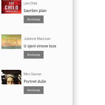
Lee Child
Savršen plan
Anotacija
Julianne MacLean
U sjeni vinove loze
Anotacija
Miro Gavran
Portret duše
Anotacija