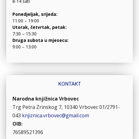
8-14 sati
Ponedjeljak, srijeda:
11:00 – 19:00
Utorak, četvrtak, petak:
7:30 – 15:30
Druga subota u mjesecu:
9:00 – 13:00
KONTAKT
Narodna knjižnica Vrbovec
Trg Petra Zrinskog 7, 10340 Vrbovec
01/2791-
043
knjiznica.vrbovec@gmail.com
OIB:
76589521396