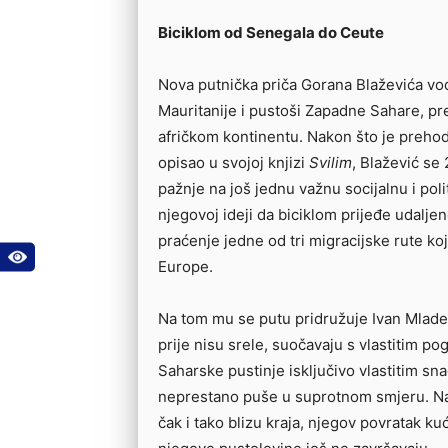
Biciklom od Senegala do Ceute
Nova putnička priča Gorana Blaževića vo
Mauritanije i pustoši Zapadne Sahare, pr
afričkom kontinentu. Nakon što je prehod
opisao u svojoj knjizi
Svilim
, Blažević se
pažnje na još jednu važnu socijalnu i poli
njegovoj ideji da biciklom prijeđe udalje
praćenje jedne od tri migracijske rute ko
Europe.
Na tom mu se putu pridružuje Ivan Mladen
prije nisu srele, suočavaju s vlastitim po
Saharske pustinje isključivo vlastitim sna
neprestano puše u suprotnom smjeru. Nak
čak i tako blizu kraja, njegov povratak ku