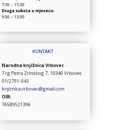
7:30 – 15:30
Druga subota u mjesecu:
9:00 – 13:00
KONTAKT
Narodna knjižnica Vrbovec
Trg Petra Zrinskog 7, 10340 Vrbovec
01/2791-043
knjiznica.vrbovec@gmail.com
OIB:
76589521396