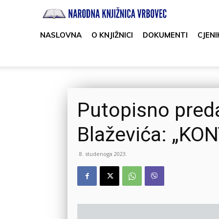
Narodna
knjižnica
NASLOVNA
O KNJIŽNICI
DOKUMENTI
CJENI
Vrbovec
Putopisno pred
Blaževića: „KO
8. studenoga 2023.