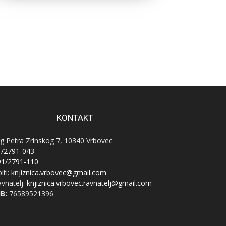
KONTAKT
g Petra Zrinskog 7, 10340 Vrbovec
1/2791-043
91/2791-110
iti:
knjiznica.vrbovec@gmail.com
vnatelj:
knjiznica.vrbovec.ravnatelj@gmail.com
B:
76589521396