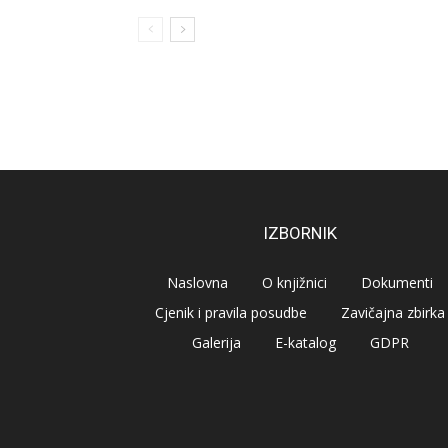
IZBORNIK
Naslovna
O knjižnici
Dokumenti
Cjenik i pravila posudbe
Zavičajna zbirka
Galerija
E-katalog
GDPR