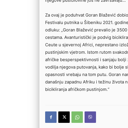
njegove pustolovine još ne završavaju…
Za ovaj je poduhvat Goran Blažević dobio 
Festivalu putnika u Šibeniku 2021. godine.
odluku: „Goran Blažević prevalio je 3500
cestama. Avanturistički je podvig bicikli
Ceute u sjevernoj Africi, neprestano izl
pustinjskim vjetrom. Istom rutom svakodn
afričke besperspektivnosti i sanjaju bolji 
vodilja njegova putovanja, kako bi bolje s
opasnosti vrebaju na tom putu. Goran n
današnju zapadnu Afriku i težinu života na 
bicikliranja afričkom pustinjom.“