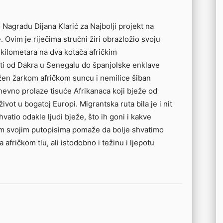
Nagradu Dijana Klarić za Najbolji projekt na
 Ovim je riječima stručni žiri obrazložio svoju
 kilometara na dva kotača afričkim
rati od Dakra u Senegalu do španjolske enklave
ožen žarkom afričkom suncu i nemilice šiban
evno prolaze tisuće Afrikanaca koji bježe od
život u bogatoj Europi. Migrantska ruta bila je i nit
hvatio odakle ljudi bježe, što ih goni i kakve
am svojim putopisima pomaže da bolje shvatimo
afričkom tlu, ali istodobno i težinu i ljepotu