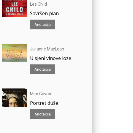
Lee Child
Savršen plan
Anotacija
Julianne MacLean
U sjeni vinove loze
Anotacija
Miro Gavran
Portret duše
Anotacija