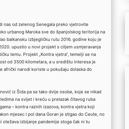
di nas od zelenog Senegala preko vjetrovite
eko urbanog Maroka sve do španjolskog teritorija na
ao balkansku izbjegličku rutu 2016. godine koju je
 2020. upustio u novi projekt s ciljem usmjeravanja
tičku temu. Projekt „Kontra vjetra“, temelji se na
nost od 3500 kilometara, a u središtu interesa je
je afrički narodi koriste u pokušaju dolaska do
ović iz Šida pa se tako dvije osobe, koje se nikad
gledima na svijet i kreću u prelazak čitavog ruba
gama – kontra raznih izazova, kontra vjetra koji
on mjesec i pol dana Goran je stigao do Ceute, no
ći otežava izbijanje pandemije stoga čak ni tu