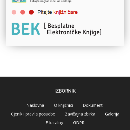
IZBORNIK
Naslovna
O knjižnici
Dokumenti
Cjenik i pravila posudbe
Zavičajna zbirka
Galerija
E-katalog
GDPR