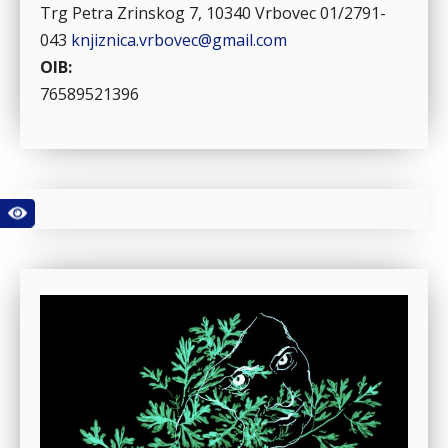
Trg Petra Zrinskog 7, 10340 Vrbovec
01/2791-
043
knjiznica.vrbovec@gmail.com
OIB:
76589521396