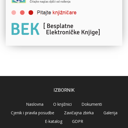
IZBORNIK
Naslovna
O knjižnici
Dokumenti
Cjenik i pravila posudbe
Zavičajna zbirka
Galerija
E-katalog
GDPR