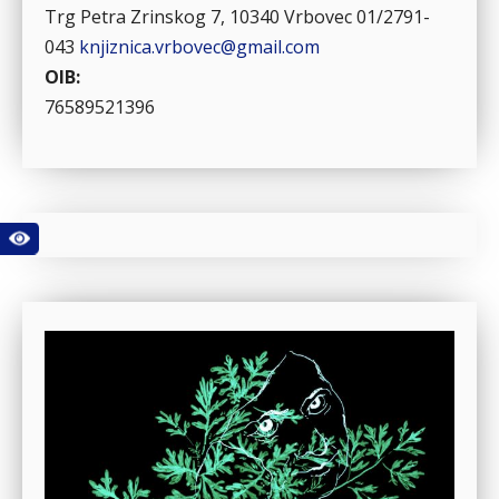
Trg Petra Zrinskog 7, 10340 Vrbovec
01/2791-
043
knjiznica.vrbovec@gmail.com
OIB:
76589521396