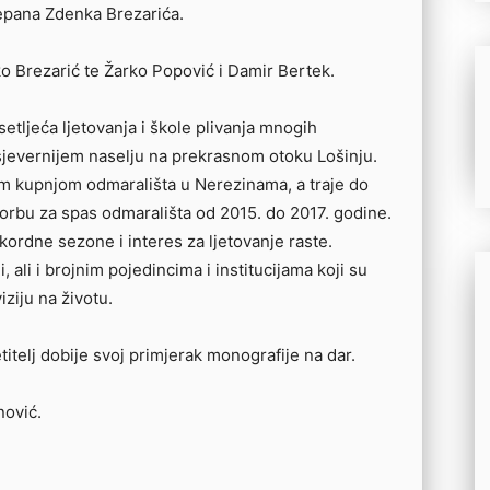
epana Zdenka Brezarića.
ko Brezarić te Žarko Popović i Damir Bertek.
etljeća ljetovanja i škole plivanja mnogih
jevernijem naselju na prekrasnom otoku Lošinju.
om kupnjom odmarališta u Nerezinama, a traje do
borbu za spas odmarališta od 2015. do 2017. godine.
ordne sezone i interes za ljetovanje raste.
, ali i brojnim pojedincima i institucijama koji su
ziju na životu.
telj dobije svoj primjerak monografije na dar.
nović.