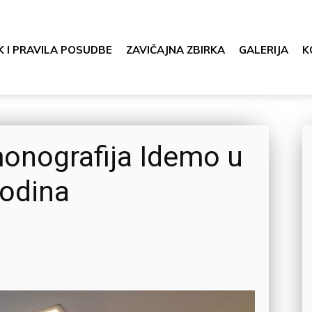
K I PRAVILA POSUDBE
ZAVIČAJNA ZBIRKA
GALERIJA
K
monografija Idemo u
godina