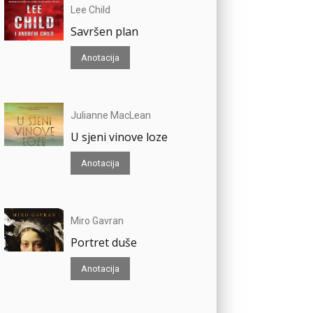
Lee Child
Savršen plan
Anotacija
Julianne MacLean
U sjeni vinove loze
Anotacija
Miro Gavran
Portret duše
Anotacija