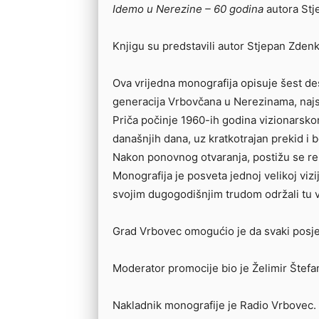
Idemo u Nerezine – 60 godina
autora Stj
Knjigu su predstavili autor Stjepan Zden
Ova vrijedna monografija opisuje šest des
generacija Vrbovčana u Nerezinama, najs
Priča počinje 1960-ih godina vizionarsk
današnjih dana, uz kratkotrajan prekid i 
Nakon ponovnog otvaranja, postižu se rek
Monografija je posveta jednoj velikoj viziji
svojim dugogodišnjim trudom održali tu vi
Grad Vrbovec omogućio je da svaki posjeti
Moderator promocije bio je Želimir Štefa
Nakladnik monografije je Radio Vrbovec.