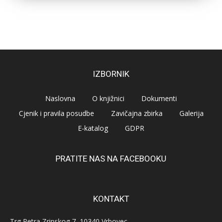
IZBORNIK
Naslovna
O knjižnici
Dokumenti
Cjenik i pravila posudbe
Zavičajna zbirka
Galerija
E-katalog
GDPR
PRATITE NAS NA FACEBOOKU
KONTAKT
Trg Petra Zrinskog 7, 10340 Vrbovec