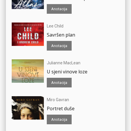
Anotacija
Lee Child
Savršen plan
Anotacija
Julianne MacLean
U sjeni vinove loze
Anotacija
Miro Gavran
Portret duše
Anotacija