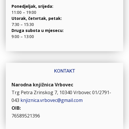
Ponedjeljak, srijeda:
11:00 – 19:00
Utorak, četvrtak, petak:
7:30 – 15:30
Druga subota u mjesecu:
9:00 – 13:00
KONTAKT
Narodna knjižnica Vrbovec
Trg Petra Zrinskog 7, 10340 Vrbovec
01/2791-
043
knjiznica.vrbovec@gmail.com
OIB:
76589521396