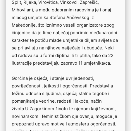
Split, Rijeka, Virovitica, Vinkovci, Zaprešić,
Mihovljan), a među odabranim radovima je i onaj
mladog umjetnika Stefana Ančevskog iz
Makedonije, što iznimno veseli organizatore zbog
činjenice da je time natječaj poprimio međunarodni
karakter te potiču mlade umjetnike diljem svijeta da
se prijavljuju na njihove natječaje i ubuduće. Neki
od radova su u formi diptiha ili triptiha, tako da 22
ilustracije predstavljaju zapravo 11 umjetnika/ca.
Gorčina je osjećaj i stanje uvrijeđenosti,
povrijeđenosti, jetkosti i ogorčenosti. Predstavlja
težinu odnosa s ljudima, osjećaj stalne tegobe i
pomanjkanja vedrine, radosti i lakoće, način
života.U Zagorkinom životu te njenom književnom,
novinarskom i feminističkom djelovanju, moguće je
prepoznati upravo motive i atmosferu ogorčenosti,