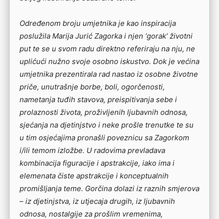
Određenom broju umjetnika je kao inspiracija
poslužila Marija Jurić Zagorka i njen ‘gorak’ životni
put te se u svom radu direktno referiraju na nju, ne
uplićući nužno svoje osobno iskustvo. Dok je većina
umjetnika prezentirala rad nastao iz osobne životne
priče, unutrašnje borbe, boli, ogorčenosti,
nametanja tuđih stavova, preispitivanja sebe i
prolaznosti života, proživljenih ljubavnih odnosa,
sjećanja na djetinjstvo i neke prošle trenutke te su
u tim osjećajima pronašli poveznicu sa Zagorkom
i/ili temom izložbe. U radovima prevladava
kombinacija figuracije i apstrakcije, iako ima i
elemenata čiste apstrakcije i konceptualnih
promišljanja teme. Gorčina dolazi iz raznih smjerova
– iz djetinjstva, iz utjecaja drugih, iz ljubavnih
odnosa, nostalgije za prošlim vremenima,