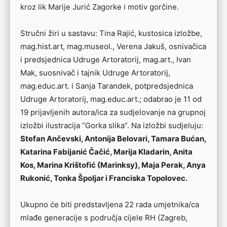
kroz lik Marije Jurić Zagorke i motiv gorčine.
Stručni žiri u sastavu: Tina Rajić, kustosica izložbe,
mag.hist.art, mag.museol., Verena Jakuš, osnivačica
i predsjednica Udruge Artoratorij, mag.art., Ivan
Mak, suosnivač i tajnik Udruge Artoratorij,
mag.educ.art. i Sanja Tarandek, potpredsjednica
Udruge Artoratorij, mag.educ.art.; odabrao je 11 od
19 prijavljenih autora/ica za sudjelovanje na grupnoj
izložbi ilustracija “Gorka slika”. Na izložbi sudjeluju:
Stefan Ančevski, Antonija Belovari, Tamara Bućan,
Katarina Fabijanić Čačić, Marija Kladarin, Anita
Kos, Marina Krištofić (Marinksy), Maja Perak, Anya
Rukonić, Tonka Špoljar i Franciska Topolovec.
Ukupno će biti predstavljena 22 rada umjetnika/ca
mlađe generacije s područja cijele RH (Zagreb,