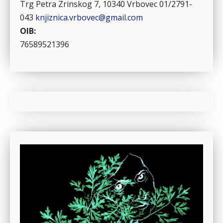
Trg Petra Zrinskog 7, 10340 Vrbovec
01/2791-
043
knjiznica.vrbovec@gmail.com
OIB:
76589521396