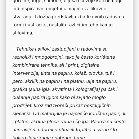
gorčine, tuge, samoće, bijesa i čežnje koji bi mogli
biti inspirativni umjetnicama/ima za likovno
stvaranje. Izložba predstavlja zbir likovnih radova u
formi ilustracije, nastalih različitim tehnikama i
stilovima.
–
Tehnike i stilovi zastupljeni u radovima su
raznoliki i mnogobrojni, tako je često korištena
kombinirana tehnika, ali i print, digitalna
intervencija, tinta na papiru, kolaž, olovka, tuš i
pero, akrilik na papiru i na platnu, ulje na papiru,
grafika (suha igla, akvatinta i kolografija) pa čak i
bušenje papira iglom kako bi svjetlo moglo
prodrijeti kroz rad tvoreći prikaz nostalgičnih
sjećanja. Od materijala je najčešće korišten papir, ali
i platno, akrilna ploča, vuna i špaga. Radovi su često
napravljeni u formi diptiha ili triptiha u svrhu što
boljeg ilustriranja odabrane teme.