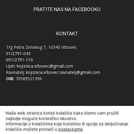
PRATITE NAS NA FACEBOOKU
KONTAKT
Trg Petra Zrinskog 7, 10340 Vrbovec
01/2791-043
091/2791-110
Upiti:
knjiznica.vrbovec@gmail.com
Ravnatelj:
knjiznica.vrbovec.ravnatelj@gmail.com
OIB:
76589521396
© Narodna knjižnica Vrbovec 2020 | Sva prava pridržana | Designed
Naša web stranica koristi kolačiće kako bismo vam pružili
najbolje moguće korisničko iskustvo.
and developed by
Curly Code
Informacije o kolačićima koje koristimo ili opcije za isključivanje
kolačića možete pronaći u
postavkama
.