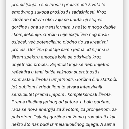
promišljanja o smrtnosti i prolaznosti života te
emotivnog sukoba prošlosti i sadašnjosti. Kroz
izložene radove otkrivaju se unutarnji slojevi
gorčine i ona se transformira u nešto mnogo dublje
i kompleksnije. Gorčina nije isključivo negativan
osjećaj, već potencijalno plodno tlo za kreativni
proces. Gorčina postaje samo jedna od nijansi u
širem spektru emocija koje se otkrivaju kroz
umjetnički proces. Svjetlost koja se neprimjetno
reflektira u tami ističe važnost suprotnosti i
kontrasta u životu i umjetnosti. Gorčina čini slatkoću
još dubljom i vrjednijom te stvara intenzivniji
senzibilitet prema lijepom i kompleksnosti života.
Prema riječima jednog od autora, u bolu gorčine,
rađa se nova energija za životom, za promjenom, za
pokretom. Osjećaj gorčine možemo promatrati i kao
nešto što nas budi iz melankoličnog bijega. A sama