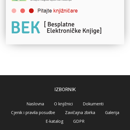
IZBORNIK
Naslovna
O knjižnici
Dokumenti
Cjenik i pravila posudbe
Zavičajna zbirka
Galerija
E-katalog
GDPR