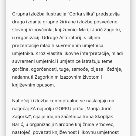
Grupna izložba ilustracija “Gorka slika” predstavlja
drugo izdanje grupne žirirane izložbe posvećene
slavnoj Vrbovčanki, književnici Mariji Jurić Zagorki,
u organizaciji Udruge Artoratorij, s ciljem
prezentacije mladih suvremenih umjetnica i
umjetnika. Kroz vlastite likovne interpretacije, mladi
suvremeni umjetnici i umjetnice istražuju teme
gorčine, ogorčenosti, tuge, samoće, bijesa i čežnje,
nadahnuti Zagorkinim izazovnim životom i
književnim opusom.
Natječaj i izložba konceptualno se naslanjaju na
natječaj ZA najbolju GORKU priču „Marija Jurić
Zagorka“, čija je idejna začetnica Irena Skopljak
Barić, u organizaciji Narodne knjižnice Vrbovec,
nastojeći povezati književnost i likovnu umjetnost