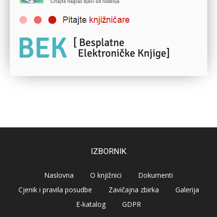
IZBORNIK
Naslovna
O knjižnici
Dokumenti
Cjenik i pravila posudbe
Zavičajna zbirka
Galerija
E-katalog
GDPR