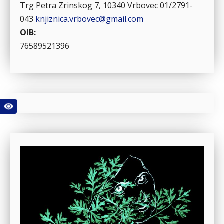
Trg Petra Zrinskog 7, 10340 Vrbovec
01/2791-
043
knjiznica.vrbovec@gmail.com
OIB:
76589521396