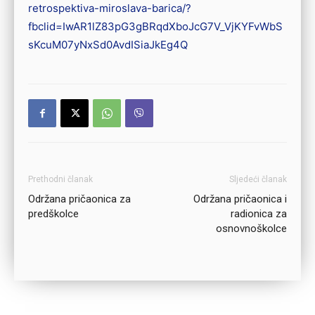
retrospektiva-miroslava-barica/?
fbclid=IwAR1lZ83pG3gBRqdXboJcG7V_VjKYFvWbS
sKcuM07yNxSd0AvdISiaJkEg4Q
Prethodni članak
Sljedeći članak
Održana pričaonica za
Održana pričaonica i
predškolce
radionica za
osnovnoškolce