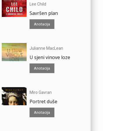
Lee Child
Savršen plan
Anotacija
Julianne MacLean
U sjeni vinove loze
Anotacija
Miro Gavran
Portret duše
Anotacija