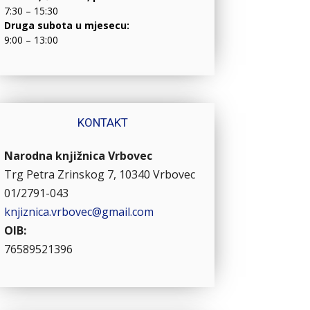
7:30 – 15:30
Druga subota u mjesecu:
9:00 – 13:00
KONTAKT
Narodna knjižnica Vrbovec
Trg Petra Zrinskog 7, 10340 Vrbovec
01/2791-043
knjiznica.vrbovec@gmail.com
OIB:
76589521396