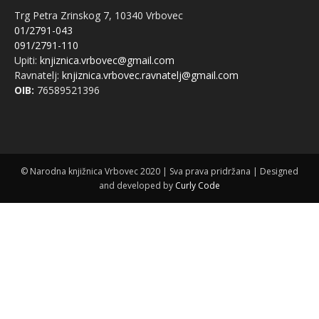
Trg Petra Zrinskog 7, 10340 Vrbovec
01/2791-043
091/2791-110
Upiti:
knjiznica.vrbovec@gmail.com
Ravnatelj:
knjiznica.vrbovec.ravnatelj@gmail.com
OIB:
76589521396
© Narodna knjižnica Vrbovec 2020 | Sva prava pridržana | Designed
and developed by
Curly Code