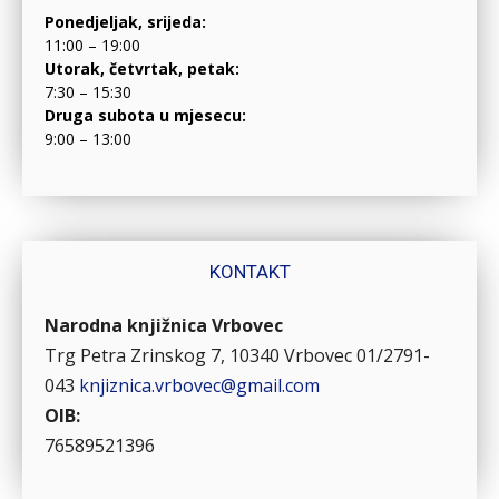
Ponedjeljak, srijeda:
11:00 – 19:00
Utorak, četvrtak, petak:
7:30 – 15:30
Druga subota u mjesecu:
9:00 – 13:00
KONTAKT
Narodna knjižnica Vrbovec
Trg Petra Zrinskog 7, 10340 Vrbovec
01/2791-
043
knjiznica.vrbovec@gmail.com
OIB:
76589521396