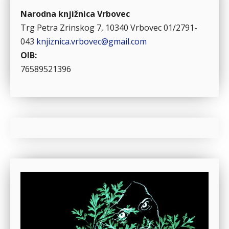
Narodna knjižnica Vrbovec
Trg Petra Zrinskog 7, 10340 Vrbovec
01/2791-
043
knjiznica.vrbovec@gmail.com
OIB:
76589521396