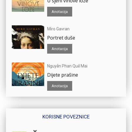
U sjeni vinove loze
Anotacija
Miro Gavran
Portret duše
Anotacija
Nguyễn Phan Quế Mai
Dijete prašine
Anotacija
KORISNE POVEZNICE