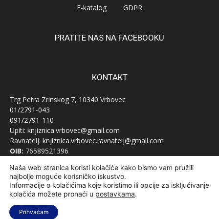
E-katalog
GDPR
PRATITE NAS NA FACEBOOKU
KONTAKT
Trg Petra Zrinskog 7, 10340 Vrbovec
01/2791-043
091/2791-110
Upiti:
knjiznica.vrbovec@gmail.com
Ravnatelj:
knjiznica.vrbovec.ravnatelj@gmail.com
OIB:
76589521396
Naša web stranica koristi kolačiće kako bismo vam pružili
najbolje moguće korisničko iskustvo.
Informacije o kolačićima koje koristimo ili opcije za isključivanje
kolačića možete pronaći u
postavkama
.
© Narodna knjižnica Vrbovec 2020 | Sva prava pridržana | Designed
Prihvaćam
and developed by
Curly Code