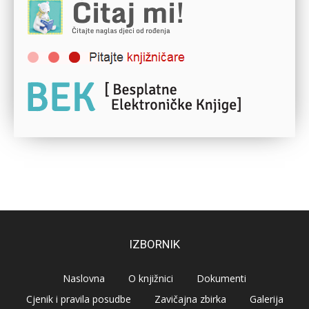
IZBORNIK
Naslovna
O knjižnici
Dokumenti
Cjenik i pravila posudbe
Zavičajna zbirka
Galerija