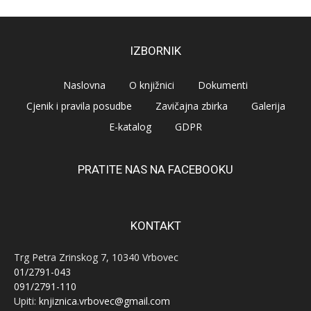
IZBORNIK
Naslovna
O knjižnici
Dokumenti
Cjenik i pravila posudbe
Zavičajna zbirka
Galerija
E-katalog
GDPR
PRATITE NAS NA FACEBOOKU
KONTAKT
Trg Petra Zrinskog 7, 10340 Vrbovec
01/2791-043
091/2791-110
Upiti:
knjiznica.vrbovec@gmail.com