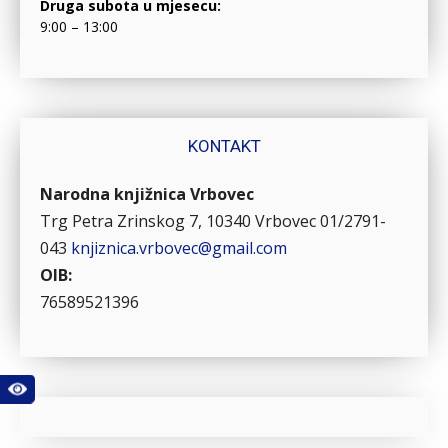
Druga subota u mjesecu:
9:00 – 13:00
KONTAKT
Narodna knjižnica Vrbovec
Trg Petra Zrinskog 7, 10340 Vrbovec
01/2791-
043
knjiznica.vrbovec@gmail.com
OIB:
76589521396