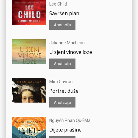
Lee Child
Savršen plan
Anotacija
Julianne MacLean
U sjeni vinove loze
Anotacija
Miro Gavran
Portret duše
Anotacija
Nguyễn Phan Quế Mai
Dijete prašine