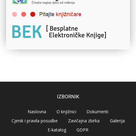
IZBORNIK
Naslovna
O knjižnici
Dokumenti
Cjenik i pravila posudbe
Zavičajna zbirka
Galerija
E-katalog
GDPR