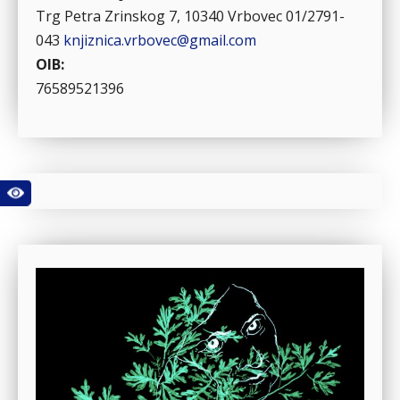
Trg Petra Zrinskog 7, 10340 Vrbovec
01/2791-
043
knjiznica.vrbovec@gmail.com
OIB:
76589521396