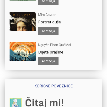
Anotacija
Miro Gavran
Portret duše
Anotacija
Nguyễn Phan Quế Mai
Dijete prašine
Anotacija
KORISNE POVEZNICE