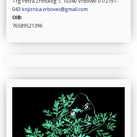
Trg Petra Zrinskog 7, 10340 Vrbovec
01/2791-
043
knjiznica.vrbovec@gmail.com
OIB:
76589521396