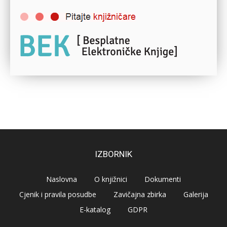
IZBORNIK
Naslovna
O knjižnici
Dokumenti
Cjenik i pravila posudbe
Zavičajna zbirka
Galerija
E-katalog
GDPR