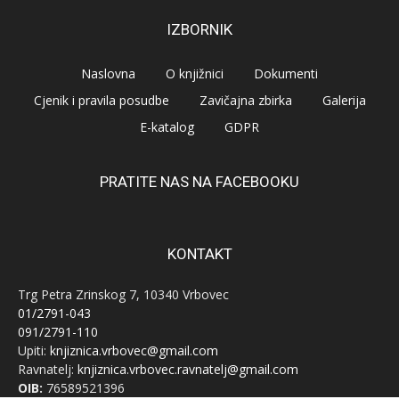
IZBORNIK
Naslovna
O knjižnici
Dokumenti
Cjenik i pravila posudbe
Zavičajna zbirka
Galerija
E-katalog
GDPR
PRATITE NAS NA FACEBOOKU
KONTAKT
Trg Petra Zrinskog 7, 10340 Vrbovec
01/2791-043
091/2791-110
Upiti:
knjiznica.vrbovec@gmail.com
Ravnatelj:
knjiznica.vrbovec.ravnatelj@gmail.com
OIB:
76589521396