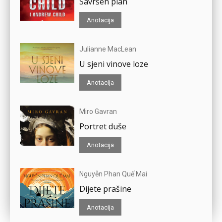
Savršen plan
Anotacija
Julianne MacLean
U sjeni vinove loze
Anotacija
Miro Gavran
Portret duše
Anotacija
Nguyễn Phan Quế Mai
Dijete prašine
Anotacija