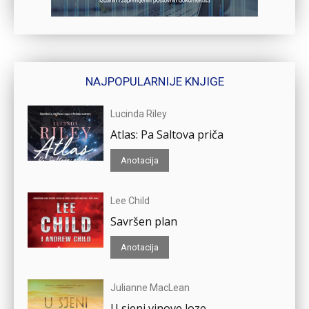
NAJPOPULARNIJE KNJIGE
Lucinda Riley
Atlas: Pa Saltova priča
Anotacija
Lee Child
Savršen plan
Anotacija
Julianne MacLean
U sjeni vinove loze