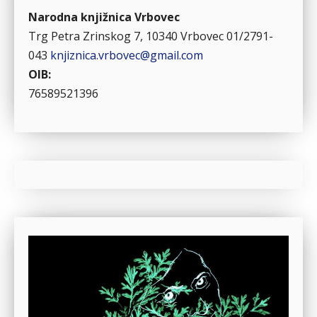
Narodna knjižnica Vrbovec
Trg Petra Zrinskog 7, 10340 Vrbovec
01/2791-
043
knjiznica.vrbovec@gmail.com
OIB:
76589521396