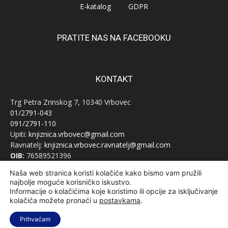
E-katalog
GDPR
PRATITE NAS NA FACEBOOKU
KONTAKT
Trg Petra Zrinskog 7, 10340 Vrbovec
01/2791-043
091/2791-110
Upiti:
knjiznica.vrbovec@gmail.com
Ravnatelj:
knjiznica.vrbovec.ravnatelj@gmail.com
OIB:
76589521396
Naša web stranica koristi kolačiće kako bismo vam pružili
najbolje moguće korisničko iskustvo.
Informacije o kolačićima koje koristimo ili opcije za isključivanje
kolačića možete pronaći u
postavkama
.
© Narodna knjižnica Vrbovec 2020 | Sva prava pridržana | Designed
Prihvaćam
and developed by
Curly Code