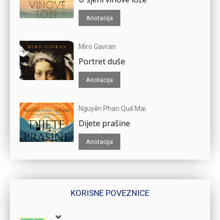
Anotacija
Miro Gavran
Portret duše
Anotacija
Nguyễn Phan Quế Mai
Dijete prašine
Anotacija
KORISNE POVEZNICE