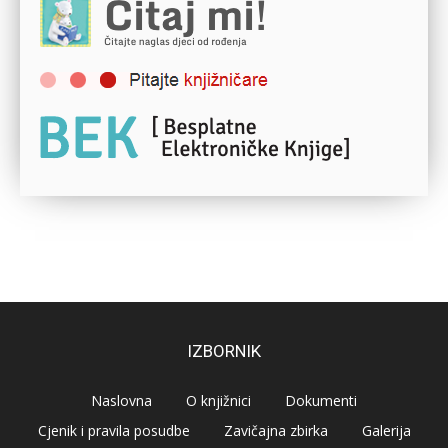
IZBORNIK
Naslovna
O knjižnici
Dokumenti
Cjenik i pravila posudbe
Zavičajna zbirka
Galerija