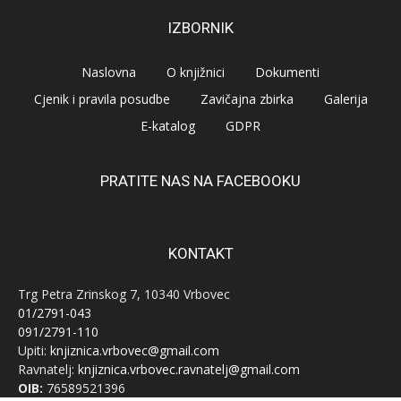
IZBORNIK
Naslovna
O knjižnici
Dokumenti
Cjenik i pravila posudbe
Zavičajna zbirka
Galerija
E-katalog
GDPR
PRATITE NAS NA FACEBOOKU
KONTAKT
Trg Petra Zrinskog 7, 10340 Vrbovec
01/2791-043
091/2791-110
Upiti:
knjiznica.vrbovec@gmail.com
Ravnatelj:
knjiznica.vrbovec.ravnatelj@gmail.com
OIB:
76589521396