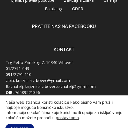
Cjenik i pravila posudbe
Zavičajna zbirka
Galerija
E-katalog
GDPR
PRATITE NAS NA FACEBOOKU
KONTAKT
Trg Petra Zrinskog 7, 10340 Vrbovec
01/2791-043
091/2791-110
Upiti:
knjiznica.vrbovec@gmail.com
Ravnatelj:
knjiznica.vrbovec.ravnatelj@gmail.com
OIB:
76589521396
Naša web stranica koristi kolačiće kako bismo vam pružili
najbolje moguće korisničko iskustvo.
Informacije o kolačićima koje koristimo ili opcije za isključivanje
kolačića možete pronaći u
postavkama
.
© Narodna knjižnica Vrbovec 2020 | Sva prava pridržana | Designed