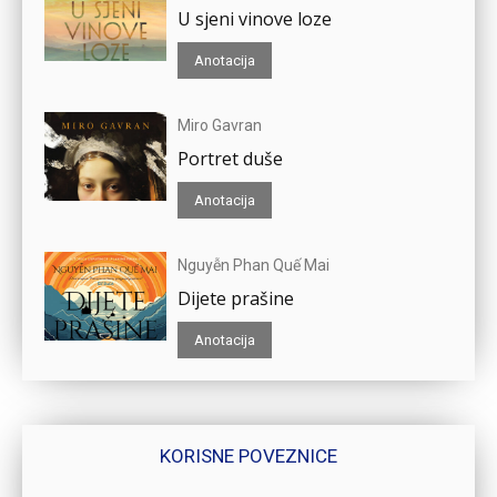
U sjeni vinove loze
Anotacija
Miro Gavran
Portret duše
Anotacija
Nguyễn Phan Quế Mai
Dijete prašine
Anotacija
KORISNE POVEZNICE