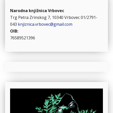
Narodna knjižnica Vrbovec
Trg Petra Zrinskog 7, 10340 Vrbovec
01/2791-
043
knjiznica.vrbovec@gmail.com
OIB:
76589521396