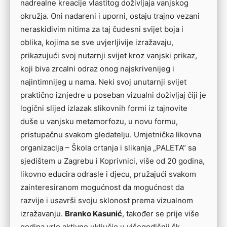
nadrealne kreacije vlastitog doživljaja vanjskog
okružja. Oni nadareni i uporni, ostaju trajno vezani
neraskidivim nitima za taj čudesni svijet boja i
oblika, kojima se sve uvjerljivije izražavaju,
prikazujući svoj nutarnji svijet kroz vanjski prikaz,
koji biva zrcalni odraz onog najskrivenijeg i
najintimnijeg u nama. Neki svoj unutarnji svijet
praktično iznjedre u poseban vizualni doživljaj čiji je
logični slijed izlazak slikovnih formi iz tajnovite
duše u vanjsku metamorfozu, u novu formu,
pristupačnu svakom gledatelju. Umjetnička likovna
organizacija – Škola crtanja i slikanja „PALETA“ sa
sjedištem u Zagrebu i Koprivnici, više od 20 godina,
likovno educira odrasle i djecu, pružajući svakom
zainteresiranom mogućnost da mogućnost da
razvije i usavrši svoju sklonost prema vizualnom
izražavanju.
Branko Kasunić
, također se prije više
godina vrlo aktivno uključio u višegodišnji šk.