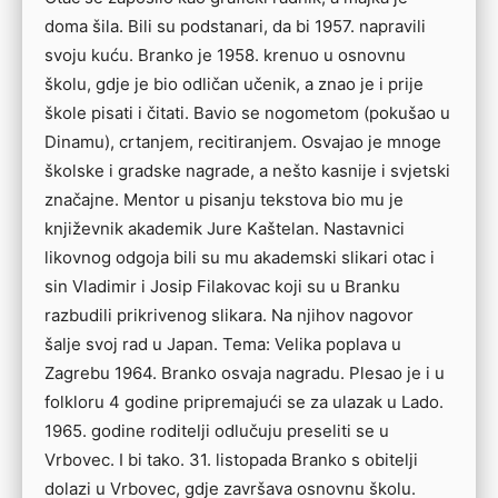
doma šila. Bili su podstanari, da bi 1957. napravili
svoju kuću. Branko je 1958. krenuo u osnovnu
školu, gdje je bio odličan učenik, a znao je i prije
škole pisati i čitati. Bavio se nogometom (pokušao u
Dinamu), crtanjem, recitiranjem. Osvajao je mnoge
školske i gradske nagrade, a nešto kasnije i svjetski
značajne. Mentor u pisanju tekstova bio mu je
književnik akademik Jure Kaštelan. Nastavnici
likovnog odgoja bili su mu akademski slikari otac i
sin Vladimir i Josip Filakovac koji su u Branku
razbudili prikrivenog slikara. Na njihov nagovor
šalje svoj rad u Japan. Tema: Velika poplava u
Zagrebu 1964. Branko osvaja nagradu. Plesao je i u
folkloru 4 godine pripremajući se za ulazak u Lado.
1965. godine roditelji odlučuju preseliti se u
Vrbovec. I bi tako. 31. listopada Branko s obitelji
dolazi u Vrbovec, gdje završava osnovnu školu.