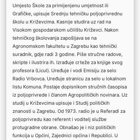
Umjesto Škole za primijenjenu umjetnost ili
Grafičke, upisuje Srednju tehničku poljoprivrednu
školu u Križevcima. Kasnije studira uz rad na
Visokom gospodarskom učilištu Križevci. Nakon
tehničkog školovanja zapošljava se na
Agronomskom fakultetu u Zagrebu kao tehnički
suradnik, gdje radi 3 godine. Piše stručne radove,
skripte i ilustrira ih. Izrađuje crteže za knjige svog
profesora (Licul). Uređuje i vodi Emisiju za selo
Radio Vrbovca. Uređuje stranicu za selo u lokalnom
listu Komuna. Postaje dopisnikom stručnih časopisa
iz poljoprivrede i članom Agropolitičkih novinara. Uz
studij u Križevcima upisuje i Studij političkih
znanosti u Zagrebu. Od 1973. radio je u Referadi za
poljoprivredu kao referent i voditelj službe
protugradne obrane. Obnašao je i niz političkih
funkcija u Općini, Zajednici općina i Republici. U