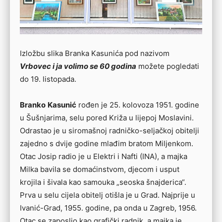
Izložbu slika Branka Kasunića pod nazivom
Vrbovec i ja volimo se 60 godina
možete pogledati
do 19. listopada.
Branko
Kasunić
rođen je 25. kolovoza 1951. godine
u Šušnjarima, selu pored Križa u lijepoj Moslavini.
Odrastao je u siromašnoj radničko-seljačkoj obitelji
zajedno s dvije godine mlađim bratom Miljenkom.
Otac Josip radio je u Elektri i Nafti (INA), a majka
Milka bavila se domaćinstvom, djecom i usput
krojila i šivala kao samouka „seoska šnajderica“.
Prva u selu cijela obitelj otišla je u Grad. Najprije u
Ivanić-Grad, 1955. godine, pa onda u Zagreb, 1956.
Otac se zaposlio kao grafički radnik, a majka je