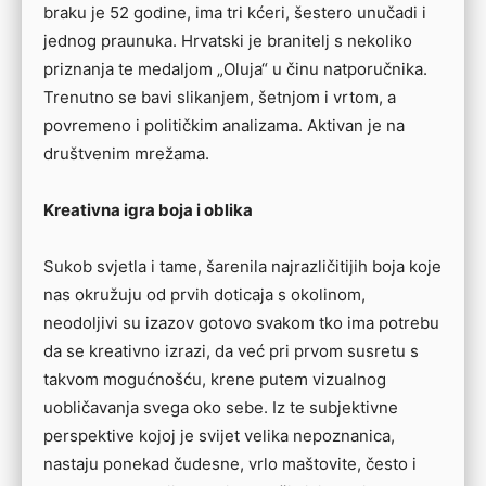
braku je 52 godine, ima tri kćeri, šestero unučadi i
jednog praunuka. Hrvatski je branitelj s nekoliko
priznanja te medaljom „Oluja“ u činu natporučnika.
Trenutno se bavi slikanjem, šetnjom i vrtom, a
povremeno i političkim analizama. Aktivan je na
društvenim mrežama.
Kreativna igra boja i oblika
Sukob svjetla i tame, šarenila najrazličitijih boja koje
nas okružuju od prvih doticaja s okolinom,
neodoljivi su izazov gotovo svakom tko ima potrebu
da se kreativno izrazi, da već pri prvom susretu s
takvom mogućnošću, krene putem vizualnog
uobličavanja svega oko sebe. Iz te subjektivne
perspektive kojoj je svijet velika nepoznanica,
nastaju ponekad čudesne, vrlo maštovite, često i