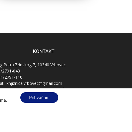
KONTAKT
g Petra Zrinskog 7, 10340 Vrbovec
1/2791-043
91/2791-110
iti:
knjiznica.vrbovec@gmail.com
vnatelj:
knjiznica.vrbovec.ravnatelj@gmail.com
B:
76589521396
Prihvaćam
ama
.