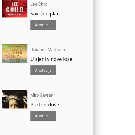
Lee Child
Savršen plan
Anotacija
Julianne MacLean
U sjeni vinove loze
Anotacija
Miro Gavran
Portret duše
Anotacija