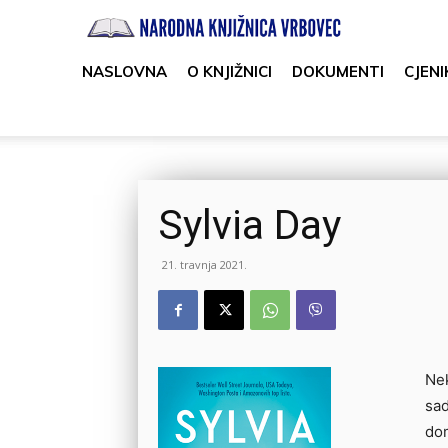
Narodna
knjižnica
NASLOVNA
O KNJIŽNICI
DOKUMENTI
CJENI
Vrbovec
Sylvia Day
21. travnja 2021.
Nek
sad
dom