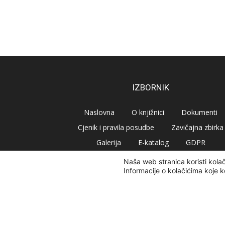
IZBORNIK
Naslovna
O knjižnici
Dokumenti
Cjenik i pravila posudbe
Zavičajna zbirka
Galerija
E-katalog
GDPR
Naša web stranica koristi kola
Informacije o kolačićima koje k
© Narodna knjižnica Vrbovec 2020 | Sva prava pridr