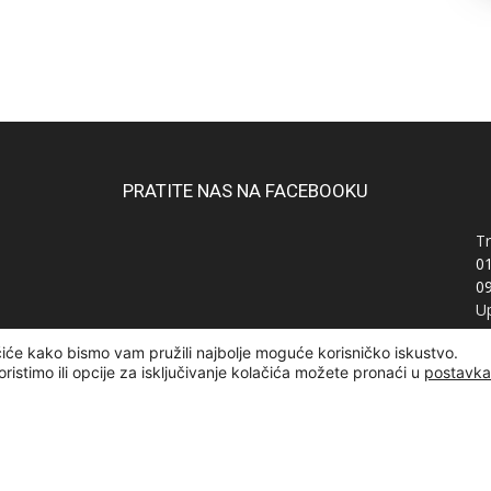
PRATITE NAS NA FACEBOOKU
Tr
0
0
Up
Ra
čiće kako bismo vam pružili najbolje moguće korisničko iskustvo.
OI
oristimo ili opcije za isključivanje kolačića možete pronaći u
postavk
žana | Designed and developed by
Curly Code