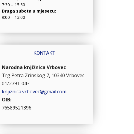
7:30 – 15:30
Druga subota u mjesecu:
9:00 – 13:00
KONTAKT
Narodna knjižnica Vrbovec
Trg Petra Zrinskog 7, 10340 Vrbovec
01/2791-043
knjiznica.vrbovec@gmail.com
OIB:
76589521396