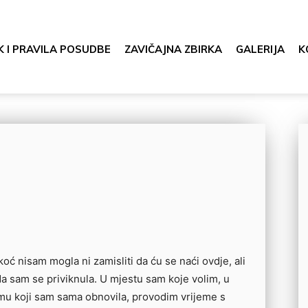
K I PRAVILA POSUDBE
ZAVIČAJNA ZBIRKA
GALERIJA
K
oć nisam mogla ni zamisliti da ću se naći ovdje, ali
a sam se priviknula. U mjestu sam koje volim, u
u koji sam sama obnovila, provodim vrijeme s