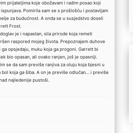
im prijateljima koje obožavam i radim posao koji
ispunjava. Pomirila sam se s prošlošću i postavljam
elje za budućnost. A onda se u susjedstvo doseli
rett Frost.
doglav je i napastan, sila prirode koja remeti
vršen raspored mojeg života. Prepoznajem duhove
i ga opsjedaju, muku koja ga progoni. Garrett bi
jek bio opasan, ali ovako ranjen, još je opasniji.
im se da sam previše ranjiva za oluju koja bjesni u
a bol koja ga šiba. A on je previše odlučan… i previše
nad najledenije pustoši.