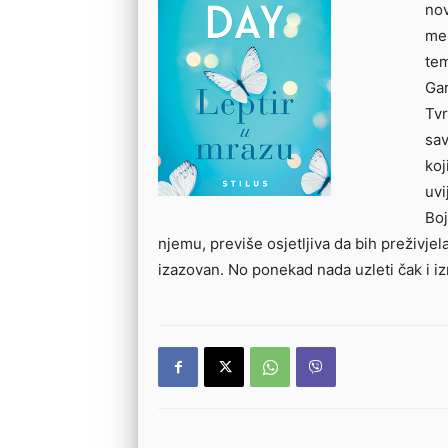
nov
me 
tem
Gar
Tvr
sa
koj
uvi
Boj
njemu, previše osjetljiva da bih preživjel
izazovan. No ponekad nada uzleti čak i iz