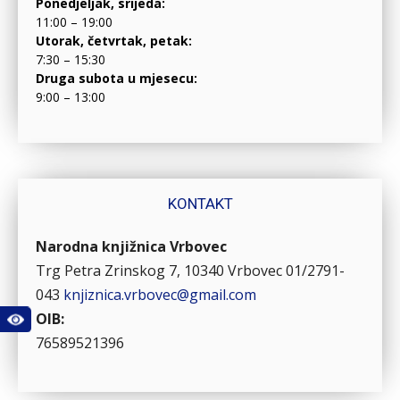
Ponedjeljak, srijeda:
11:00 – 19:00
Utorak, četvrtak, petak:
7:30 – 15:30
Druga subota u mjesecu:
9:00 – 13:00
KONTAKT
Narodna knjižnica Vrbovec
Trg Petra Zrinskog 7, 10340 Vrbovec
01/2791-
043
knjiznica.vrbovec@gmail.com
OIB:
76589521396