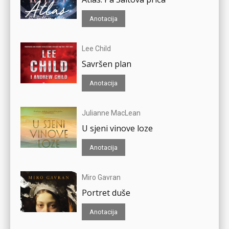
Anotacija
Lee Child
Savršen plan
Anotacija
Julianne MacLean
U sjeni vinove loze
Anotacija
Miro Gavran
Portret duše
Anotacija