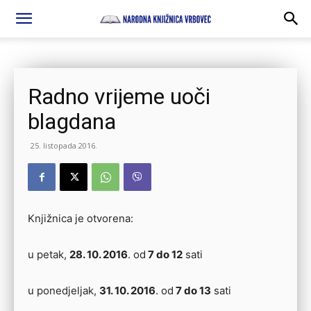
Radno vrijeme uoči
blagdana
25. listopada 2016.
Knjižnica je otvorena:
u petak,
28. 10. 2016
. od
7 do 12
sati
u ponedjeljak,
31. 10. 2016
. od
7 do 13
sati