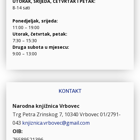
UTORAK, SRIJEDA, ČETVRTAK I PETAK:
8-14 sati
Ponedjeljak, srijeda:
11:00 – 19:00
Utorak, četvrtak, petak:
7:30 – 15:30
Druga subota u mjesecu:
9:00 – 13:00
KONTAKT
Narodna knjižnica Vrbovec
Trg Petra Zrinskog 7, 10340 Vrbovec
01/2791-
043
knjiznica.vrbovec@gmail.com
OIB:
76589521396