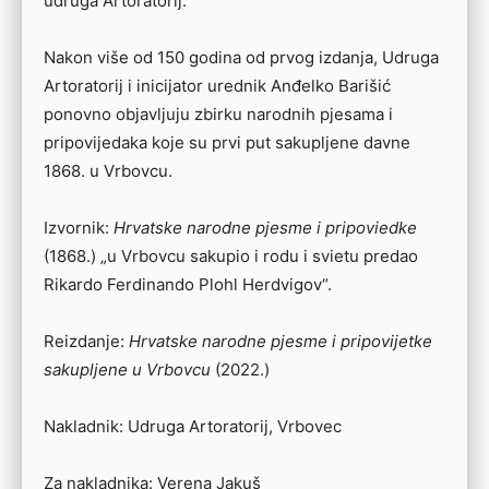
udruga Artoratorij.
Nakon više od 150 godina od prvog izdanja, Udruga
Artoratorij i inicijator urednik Anđelko Barišić
ponovno objavljuju zbirku narodnih pjesama i
pripovijedaka koje su prvi put sakupljene davne
1868. u Vrbovcu.
Izvornik:
Hrvatske narodne pjesme i pripoviedke
(1868.) „u Vrbovcu sakupio i rodu i svietu predao
Rikardo Ferdinando Plohl Herdvigov“.
Reizdanje:
Hrvatske narodne pjesme i pripovijetke
sakupljene u Vrbovcu
(2022.)
Nakladnik: Udruga Artoratorij, Vrbovec
Za nakladnika: Verena Jakuš