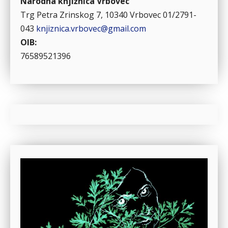
Narodna knjižnica Vrbovec
Trg Petra Zrinskog 7, 10340 Vrbovec
01/2791-
043
knjiznica.vrbovec@gmail.com
OIB:
76589521396