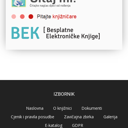
IZBORNIK
Naslovna
O knjižnici
Dokumenti
Cjenik i pravila posudbe
Zavičajna zbirka
Galerija
E-katalog
GDPR