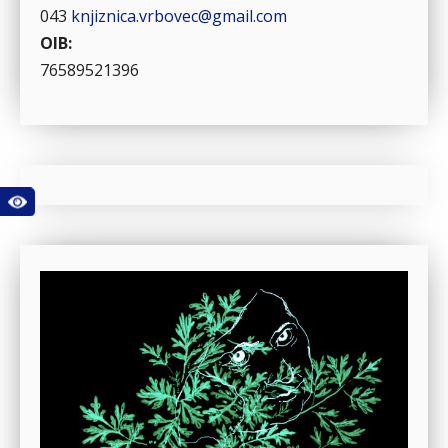
043
knjiznica.vrbovec@gmail.com
OIB:
76589521396