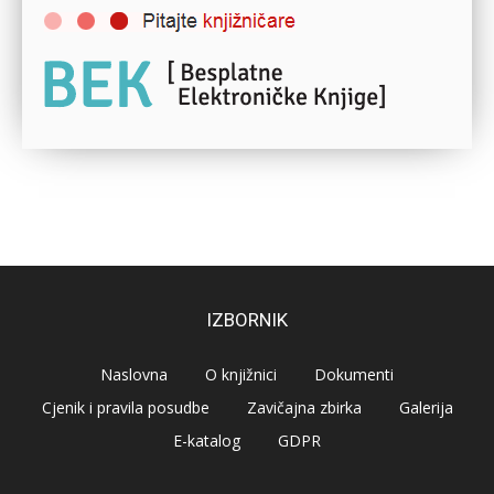
IZBORNIK
Naslovna
O knjižnici
Dokumenti
Cjenik i pravila posudbe
Zavičajna zbirka
Galerija
E-katalog
GDPR