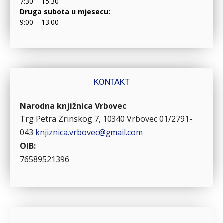
7:30 – 15:30
Druga subota u mjesecu:
9:00 – 13:00
KONTAKT
Narodna knjižnica Vrbovec
Trg Petra Zrinskog 7, 10340 Vrbovec
01/2791-
043
knjiznica.vrbovec@gmail.com
OIB:
76589521396