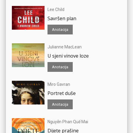
Lee Child
Savršen plan
Anotacija
Julianne MacLean
U sjeni vinove loze
Anotacija
Miro Gavran
Portret duše
Anotacija
Nguyễn Phan Quế Mai
Dijete prašine