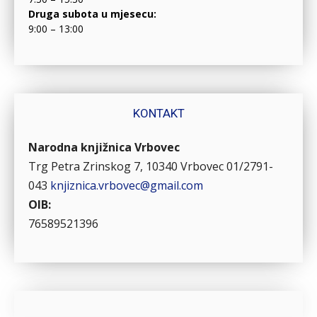
Druga subota u mjesecu:
9:00 – 13:00
KONTAKT
Narodna knjižnica Vrbovec
Trg Petra Zrinskog 7, 10340 Vrbovec
01/2791-
043
knjiznica.vrbovec@gmail.com
OIB:
76589521396