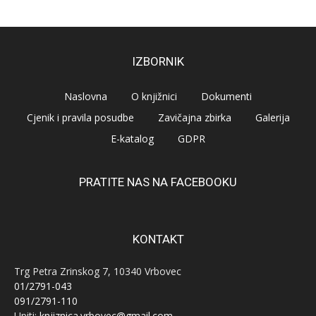
IZBORNIK
Naslovna
O knjižnici
Dokumenti
Cjenik i pravila posudbe
Zavičajna zbirka
Galerija
E-katalog
GDPR
PRATITE NAS NA FACEBOOKU
KONTAKT
Trg Petra Zrinskog 7, 10340 Vrbovec
01/2791-043
091/2791-110
Upiti:
knjiznica.vrbovec@gmail.com