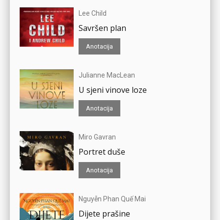
Lee Child
Savršen plan
Anotacija
Julianne MacLean
U sjeni vinove loze
Anotacija
Miro Gavran
Portret duše
Anotacija
Nguyễn Phan Quế Mai
Dijete prašine