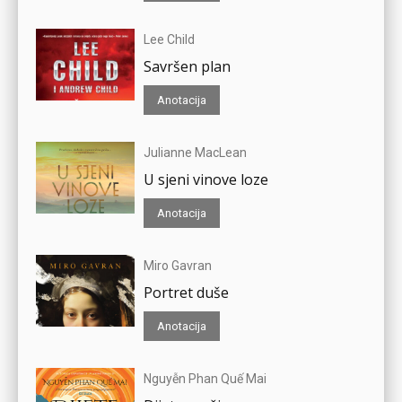
Lee Child
Savršen plan
Anotacija
Julianne MacLean
U sjeni vinove loze
Anotacija
Miro Gavran
Portret duše
Anotacija
Nguyễn Phan Quế Mai