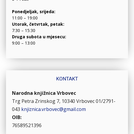
Ponedjeljak, srijeda:
11:00 – 19:00
Utorak, četvrtak, petak:
7:30 – 15:30
Druga subota u mjesecu:
9:00 – 13:00
KONTAKT
Narodna knjižnica Vrbovec
Trg Petra Zrinskog 7, 10340 Vrbovec
01/2791-
043
knjiznica.vrbovec@gmail.com
OIB:
76589521396