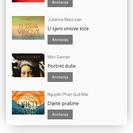
Anotacija
Julianne MacLean
U sjeni vinove loze
Anotacija
Miro Gavran
Portret duše
Anotacija
Nguyễn Phan Quế Mai
Dijete prašine
Anotacija