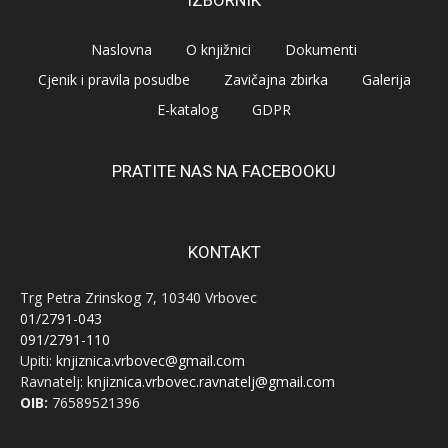
Naslovna
O knjižnici
Dokumenti
Cjenik i pravila posudbe
Zavičajna zbirka
Galerija
E-katalog
GDPR
PRATITE NAS NA FACEBOOKU
KONTAKT
Trg Petra Zrinskog 7, 10340 Vrbovec
01/2791-043
091/2791-110
Upiti:
knjiznica.vrbovec@gmail.com
Ravnatelj:
knjiznica.vrbovec.ravnatelj@gmail.com
OIB:
76589521396