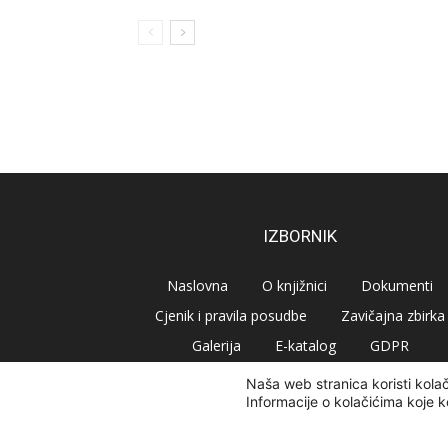
IZBORNIK
Naslovna
O knjižnici
Dokumenti
Cjenik i pravila posudbe
Zavičajna zbirka
Galerija
E-katalog
GDPR
Naša web stranica koristi kola
Informacije o kolačićima koje k