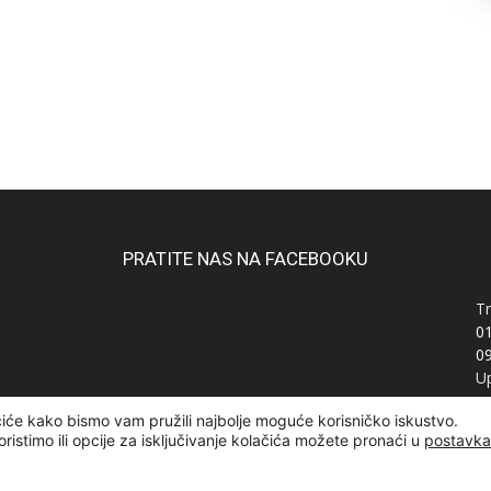
PRATITE NAS NA FACEBOOKU
Tr
0
0
Up
Ra
čiće kako bismo vam pružili najbolje moguće korisničko iskustvo.
OI
oristimo ili opcije za isključivanje kolačića možete pronaći u
postavk