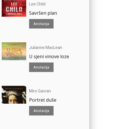
Lee Child
Savršen plan
Anotacija
Julianne MacLean
U sjeni vinove loze
Anotacija
Miro Gavran
Portret duše
Anotacija