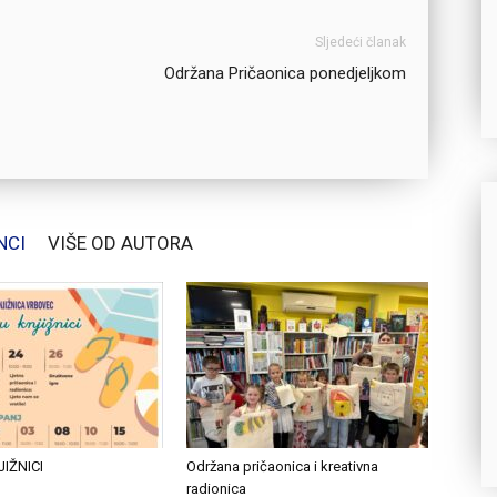
Sljedeći članak
Održana Pričaonica ponedjeljkom
NCI
VIŠE OD AUTORA
JIŽNICI
Održana pričaonica i kreativna
radionica