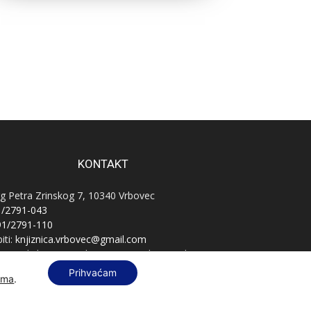
KONTAKT
g Petra Zrinskog 7, 10340 Vrbovec
1/2791-043
91/2791-110
iti:
knjiznica.vrbovec@gmail.com
vnatelj:
knjiznica.vrbovec.ravnatelj@gmail.com
B:
76589521396
Prihvaćam
ama
.