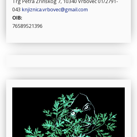
Trg Petra Zrinskog 7, 10340 Vrbovec
01/2791-
043
knjiznica.vrbovec@gmail.com
OIB:
76589521396