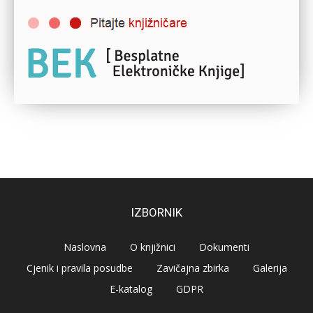
IZBORNIK
Naslovna
O knjižnici
Dokumenti
Cjenik i pravila posudbe
Zavičajna zbirka
Galerija
E-katalog
GDPR