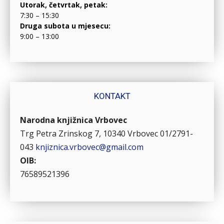
Utorak, četvrtak, petak:
7:30 – 15:30
Druga subota u mjesecu:
9:00 – 13:00
KONTAKT
Narodna knjižnica Vrbovec
Trg Petra Zrinskog 7, 10340 Vrbovec
01/2791-
043
knjiznica.vrbovec@gmail.com
OIB:
76589521396