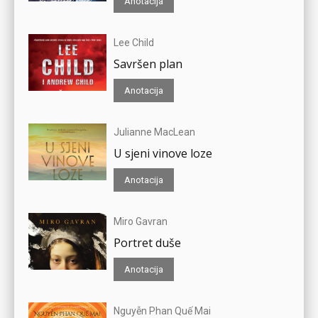
Anotacija
Lee Child
Savršen plan
Anotacija
Julianne MacLean
U sjeni vinove loze
Anotacija
Miro Gavran
Portret duše
Anotacija
Nguyễn Phan Quế Mai