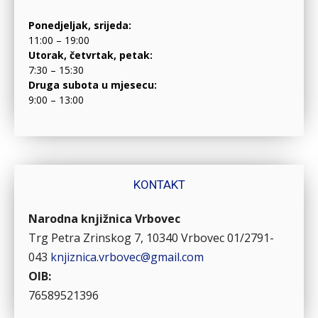
Ponedjeljak, srijeda:
11:00 – 19:00
Utorak, četvrtak, petak:
7:30 – 15:30
Druga subota u mjesecu:
9:00 – 13:00
KONTAKT
Narodna knjižnica Vrbovec
Trg Petra Zrinskog 7, 10340 Vrbovec
01/2791-
043
knjiznica.vrbovec@gmail.com
OIB:
76589521396