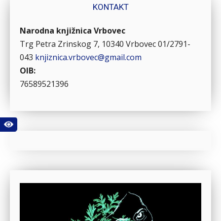
KONTAKT
Narodna knjižnica Vrbovec
Trg Petra Zrinskog 7, 10340 Vrbovec
01/2791-
043
knjiznica.vrbovec@gmail.com
OIB:
76589521396