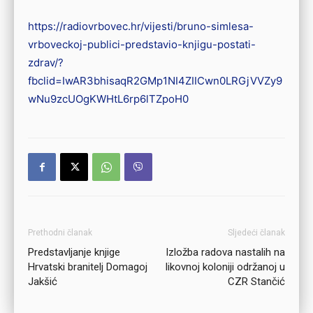
https://radiovrbovec.hr/vijesti/bruno-simlesa-
vrboveckoj-publici-predstavio-knjigu-postati-
zdrav/?
fbclid=IwAR3bhisaqR2GMp1NI4ZIICwn0LRGjVVZy9
wNu9zcUOgKWHtL6rp6lTZpoH0
Prethodni članak
Sljedeći članak
Predstavljanje knjige
Izložba radova nastalih na
Hrvatski branitelj Domagoj
likovnoj koloniji održanoj u
Jakšić
CZR Stančić