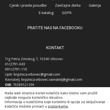
Cjenik i pravila posudbe
Zavičajna zbirka
Galerija
E-katalog
GDPR
PRATITE NAS NA FACEBOOKU
KONTAKT
Trg Petra Zrinskog 7, 10340 Vrbovec
01/2791-043
091/2791-110
Upiti:
knjiznica.vrbovec@gmail.com
Ravnatelj:
knjiznica.vrbovec.ravnatelj@gmail.com
OIB:
76589521396
Naša web stranica koristi kolačiće kako bismo vam pružili
najbolje moguće korisničko iskustvo.
Informacije o kolačićima koje koristimo ili opcije za isključivanje
kolačića možete pronaći u
postavkama
.