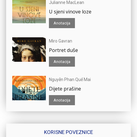
Julianne MacLean
U sjeni vinove loze
Anotacija
Miro Gavran
Portret duše
Anotacija
Nguyễn Phan Quế Mai
Dijete prašine
Anotacija
KORISNE POVEZNICE